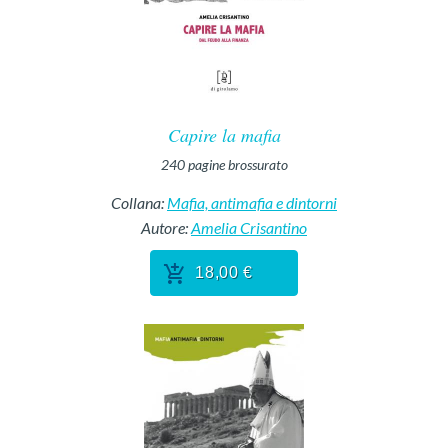
Capire la mafia
240
pagine
brossurato
Collana:
Mafia, antimafia e dintorni
Autore:
Amelia Crisantino
18,00 €