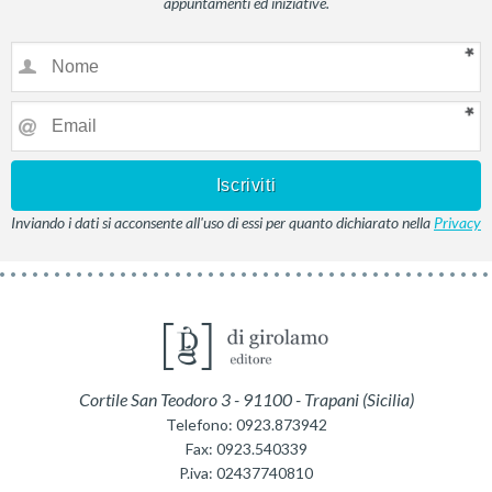
appuntamenti ed iniziative.
Inviando i dati si acconsente all'uso di essi per quanto dichiarato nella
Privacy
Cortile San Teodoro 3
-
91100
-
Trapani
(
Sicilia
)
Telefono:
0923.873942
Fax:
0923.540339
P.iva:
02437740810