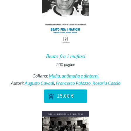
Beato fra i mafiosi
200
pagine
Collana:
Mafia, antimafia e dintorni
Autori:
Augusto Cavadi
,
Francesco Palazzo
,
Rosaria Cascio
15,00 €