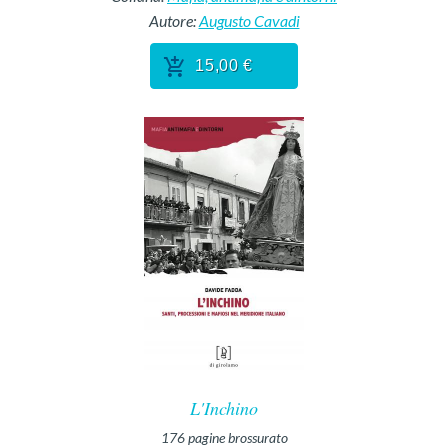
Autore:
Augusto Cavadi
15,00 €
L'Inchino
176
pagine
brossurato