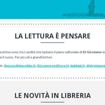
LA LETTURA È PENSARE
 attiva sono tra i cardini che ispirano il piano editoriale di
Di Girolamo
ed
 il cuore. Per piccoli e grandi lettori.
le:
ilpozzodigiacobbe.it
,
ilsicomoroeditore.it
,
bukbuk.it
,
digirolamo
LE NOVITÀ IN LIBRERIA