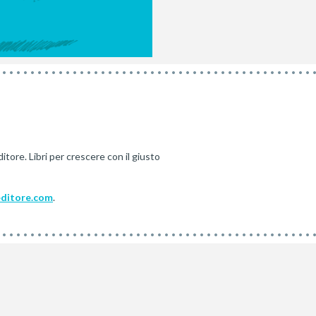
itore. Libri per crescere con il giusto
editore.com
.