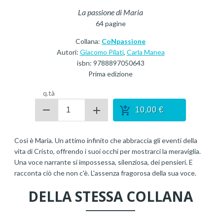
La passione di Maria
64
pagine
Collana:
CoNpassione
Autori:
Giacomo Pilati
,
Carla Manea
isbn:
9788897050643
Prima edizione
q.tà
10,00
€
Così è Maria. Un attimo infinito che abbraccia gli eventi della
vita di Cristo, offrendo i suoi occhi per mostrarci la meraviglia.
Una voce narrante si impossessa, silenziosa, dei pensieri. E
racconta ciò che non c'è. L'assenza fragorosa della sua voce.
DELLA STESSA COLLANA