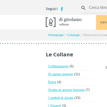
Seguici
CAT
Homepage
Catalogo
Monocolo L'osser
Le Collane
CoNpassione
(5)
Di santa ragione
(11)
Extra
(4)
Gratis et amore hominis
(7)
I ciottoli di Jonas
(15)
I Giganti
(3)