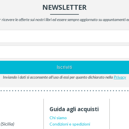
NEWSLETTER
er ricevere le offerte sui nostri libri ed essere sempre aggiornato su appuntamenti ed
Inviando i dati si acconsente all'uso di essi per quanto dichiarato nella
Privacy
Guida agli acquisti
Chi siamo
(
Sicilia
)
Condizioni e spedizioni