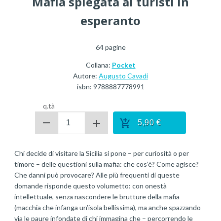
Mafia spiegata ai turisti in
esperanto
64
pagine
Collana:
Pocket
Autore:
Augusto Cavadi
isbn:
9788887778991
q.tà
5,90
€
Chi decide di visitare la Sicilia si pone – per curiosità o per
timore – delle questioni sulla mafia: che cos’è? Come agisce?
Che danni può provocare? Alle più frequenti di queste
domande risponde questo volumetto: con onestà
intellettuale, senza nascondere le brutture della mafia
(macchia che infanga un’isola bellissima), ma anche spazzando
via le paure infondate di chi immagina che – percorrendo le