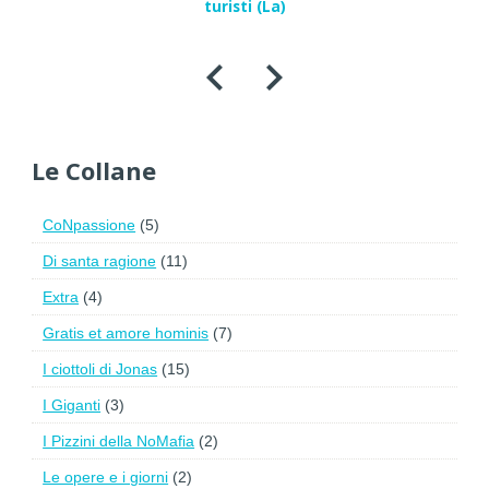
turisti (La)
Le Collane
CoNpassione
(5)
Di santa ragione
(11)
Extra
(4)
Gratis et amore hominis
(7)
I ciottoli di Jonas
(15)
I Giganti
(3)
I Pizzini della NoMafia
(2)
Le opere e i giorni
(2)