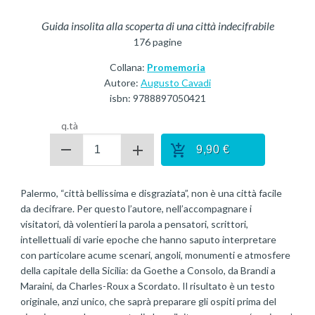
Guida insolita alla scoperta di una città indecifrabile
176
pagine
Collana:
Promemoria
Autore:
Augusto Cavadi
isbn:
9788897050421
q.tà
9,90
€
Palermo, “città bellissima e disgraziata”, non è una città facile
da decifrare. Per questo l’autore, nell’accompagnare i
visitatori, dà volentieri la parola a pensatori, scrittori,
intellettuali di varie epoche che hanno saputo interpretare
con particolare acume scenari, angoli, monumenti e atmosfere
della capitale della Sicilia: da Goethe a Consolo, da Brandi a
Maraini, da Charles-Roux a Scordato. Il risultato è un testo
originale, anzi unico, che saprà preparare gli ospiti prima del