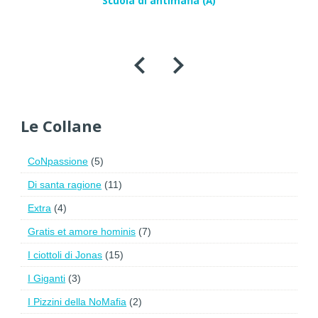
Scuola di antimafia (A)
Le Collane
CoNpassione
(5)
Di santa ragione
(11)
Extra
(4)
Gratis et amore hominis
(7)
I ciottoli di Jonas
(15)
I Giganti
(3)
I Pizzini della NoMafia
(2)