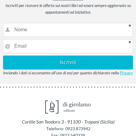
Iscriviti per ricevere le offerte sui nostri libri ed essere sempre aggiornato su
appuntamenti ed iniziative.
Inviando i dati si acconsente all'uso di essi per quanto dichiarato nella
Privacy
Cortile San Teodoro 3
-
91100
-
Trapani
(
Sicilia
)
Telefono:
0923.873942
Fax:
0923.540339